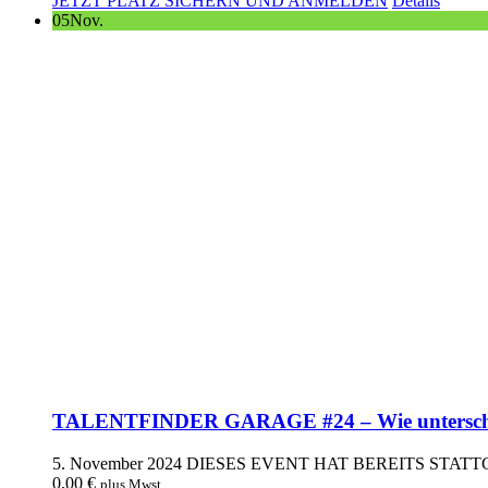
JETZT PLATZ SICHERN UND ANMELDEN
Details
05
Nov.
TALENTFINDER GARAGE #24 – Wie unterscheid
5. November 2024
DIESES EVENT HAT BEREITS STAT
0,00
€
plus Mwst.