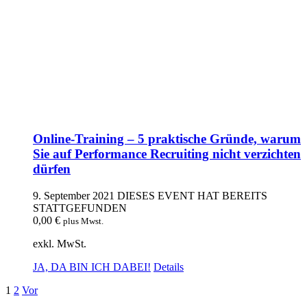
Online-Training – 5 praktische Gründe, warum
Sie auf Performance Recruiting nicht verzichten
dürfen
9. September 2021
DIESES EVENT HAT BEREITS
STATTGEFUNDEN
0,00
€
plus Mwst.
exkl. MwSt.
JA, DA BIN ICH DABEI!
Details
1
2
Vor