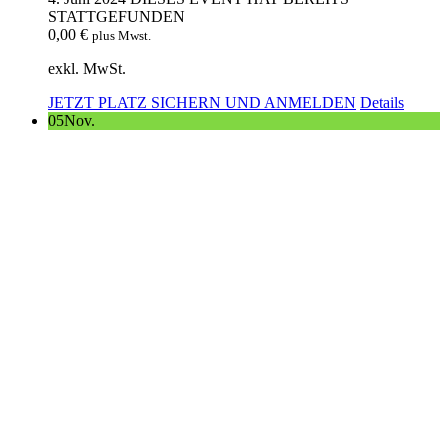
STATTGEFUNDEN
0,00
€
plus Mwst.
exkl. MwSt.
JETZT PLATZ SICHERN UND ANMELDEN
Details
05
Nov.