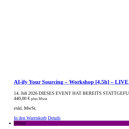
AI-ify Your Sourcing – Workshop [4,5h] – LIVE
14. Juli 2026
DIESES EVENT HAT BEREITS STATTGEF
440,00
€
plus Mwst.
exkl. MwSt.
In den Warenkorb
Details
09
Juni