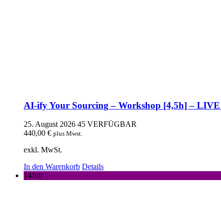
AI-ify Your Sourcing – Workshop [4,5h] – LIVE
25. August 2026
45 VERFÜGBAR
440,00
€
plus Mwst.
exkl. MwSt.
In den Warenkorb
Details
14
Juli