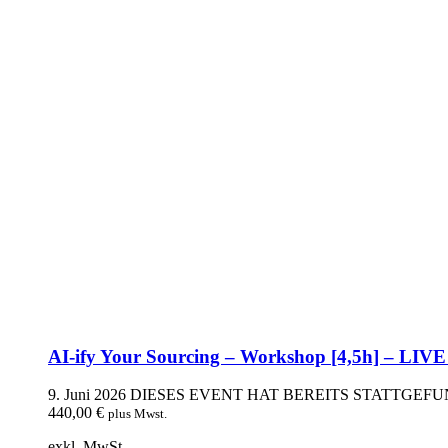
AI-ify Your Sourcing – Workshop [4,5h] – LIVE
9. Juni 2026
DIESES EVENT HAT BEREITS STATTGEF
440,00
€
plus Mwst.
exkl. MwSt.