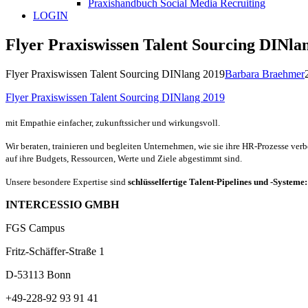
Praxishandbuch Social Media Recruiting
LOGIN
Flyer Praxiswissen Talent Sourcing DINla
Flyer Praxiswissen Talent Sourcing DINlang 2019
Barbara Braehmer
Flyer Praxiswissen Talent Sourcing DINlang 2019
mit Empathie einfacher, zukunftssicher und wirkungsvoll.
Wir beraten, trainieren und begleiten Unternehmen, wie sie ihre HR-Prozesse ver
auf ihre Budgets, Ressourcen, Werte und Ziele abgestimmt sind.
Unsere besondere Expertise sind
schlüsselfertige Talent-Pipelines und -Systeme
INTERCESSIO GMBH
FGS Campus
Fritz-Schäffer-Straße 1
D-53113 Bonn
+49-228-92 93 91 41