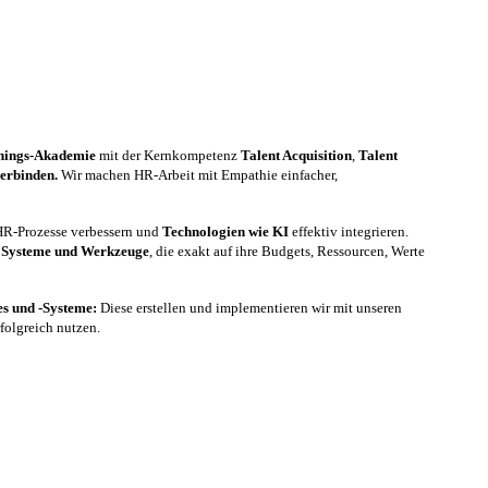
nings-Akademie
mit der Kernkompetenz
Talent Acquisition
,
Talent
verbinden.
Wir machen HR-Arbeit mit Empathie einfacher,
 HR-Prozesse verbessern und
Technologien wie KI
effektiv integrieren.
, Systeme und Werkzeuge
, die exakt auf ihre Budgets, Ressourcen, Werte
nes und -Systeme:
Diese erstellen und implementieren wir mit unseren
folgreich nutzen.