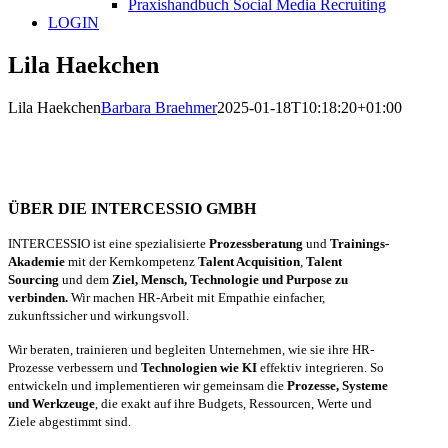
Praxishandbuch Social Media Recruiting
LOGIN
Lila Haekchen
Lila Haekchen
Barbara Braehmer
2025-01-18T10:18:20+01:00
ÜBER DIE INTERCESSIO GMBH
INTERCESSIO ist eine spezialisierte
Prozessberatung
und
Trainings-
Akademie
mit der Kernkompetenz
Talent Acquisition
,
Talent
Sourcing
und dem
Ziel, Mensch, Technologie und Purpose zu
verbinden.
Wir machen HR-Arbeit mit Empathie einfacher,
zukunftssicher und wirkungsvoll.
Wir beraten, trainieren und begleiten Unternehmen, wie sie ihre HR-
Prozesse verbessern und
Technologien wie KI
effektiv integrieren. So
entwickeln und implementieren wir gemeinsam die
Prozesse, Systeme
und Werkzeuge
, die exakt auf ihre Budgets, Ressourcen, Werte und
Ziele abgestimmt sind.