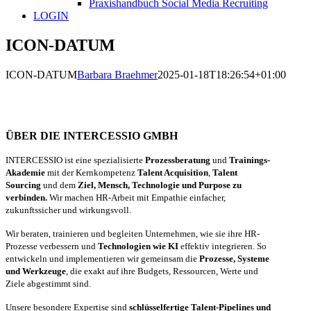
Praxishandbuch Social Media Recruiting
LOGIN
ICON-DATUM
ICON-DATUM
Barbara Braehmer
2025-01-18T18:26:54+01:00
ÜBER DIE INTERCESSIO GMBH
INTERCESSIO ist eine spezialisierte
Prozessberatung
und
Trainings-
Akademie
mit der Kernkompetenz
Talent Acquisition
,
Talent
Sourcing
und dem
Ziel, Mensch, Technologie und Purpose zu
verbinden.
Wir machen HR-Arbeit mit Empathie einfacher,
zukunftssicher und wirkungsvoll.
Wir beraten, trainieren und begleiten Unternehmen, wie sie ihre HR-
Prozesse verbessern und
Technologien wie KI
effektiv integrieren. So
entwickeln und implementieren wir gemeinsam die
Prozesse, Systeme
und Werkzeuge
, die exakt auf ihre Budgets, Ressourcen, Werte und
Ziele abgestimmt sind.
Unsere besondere Expertise sind
schlüsselfertige Talent-Pipelines und