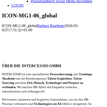
Praxishandbuch Social Media Recruiting
LOGIN
ICON-MG1-06_global
ICON-MG1-06_global
Barbara Braehmer
2026-03-
02T17:31:32+01:00
ÜBER DIE INTERCESSIO GMBH
INTERCESSIO ist eine spezialisierte
Prozessberatung
und
Trainings-
Akademie
mit der Kernkompetenz
Talent Acquisition
,
Talent
Sourcing
und dem
Ziel, Mensch, Technologie und Purpose zu
verbinden.
Wir machen HR-Arbeit mit Empathie einfacher,
zukunftssicher und wirkungsvoll.
Wir beraten, trainieren und begleiten Unternehmen, wie sie ihre HR-
Prozesse verbessern und
Technologien wie KI
effektiv integrieren. So