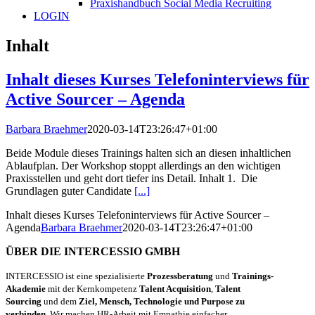
Praxishandbuch Social Media Recruiting
LOGIN
Inhalt
Inhalt dieses Kurses Telefoninterviews für
Active Sourcer – Agenda
Barbara Braehmer
2020-03-14T23:26:47+01:00
Beide Module dieses Trainings halten sich an diesen inhaltlichen
Ablaufplan. Der Workshop stoppt allerdings an den wichtigen
Praxisstellen und geht dort tiefer ins Detail. Inhalt 1. Die
Grundlagen guter Candidate
[...]
Inhalt dieses Kurses Telefoninterviews für Active Sourcer –
Agenda
Barbara Braehmer
2020-03-14T23:26:47+01:00
ÜBER DIE INTERCESSIO GMBH
INTERCESSIO ist eine spezialisierte
Prozessberatung
und
Trainings-
Akademie
mit der Kernkompetenz
Talent Acquisition
,
Talent
Sourcing
und dem
Ziel, Mensch, Technologie und Purpose zu
verbinden.
Wir machen HR-Arbeit mit Empathie einfacher,