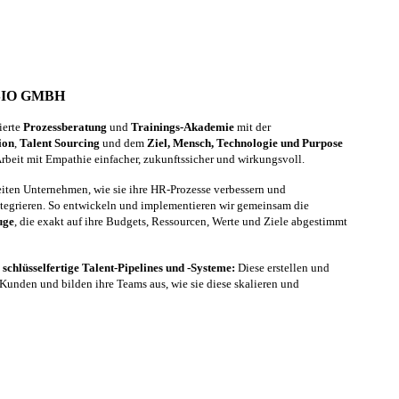
SIO GMBH
ierte
Prozessberatung
und
Trainings-Akademie
mit der
ion
,
Talent Sourcing
und dem
Ziel, Mensch, Technologie und Purpose
eit mit Empathie einfacher, zukunftssicher und wirkungsvoll.
leiten Unternehmen, wie sie ihre HR-Prozesse verbessern und
ntegrieren. So entwickeln und implementieren wir gemeinsam die
uge
, die exakt auf ihre Budgets, Ressourcen, Werte und Ziele abgestimmt
d
schlüsselfertige Talent-Pipelines und -Systeme:
Diese erstellen und
Kunden und bilden ihre Teams aus, wie sie diese skalieren und