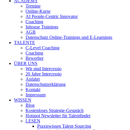
ACADEMY
Termine
Online-Kurse
AI People-Centric Innovator
Coaching
Inhouse Trainings
AGB
Datenschutz Online-Trainings und E-Learnings
TALENTE
C-Level Coaching
Coaching
Bewerber
ÜBER UNS
Wir sind Intercessio
20 Jahre Intercessio
Anfahrt
Datenschutzerklärung
Kontakt
Impressum
WISSEN
Blog
Kostenloses Strategie-Gespräch
Hotspot Newsletter für Talentfinder
LESEN
Praxiswissen Talent Sourcing