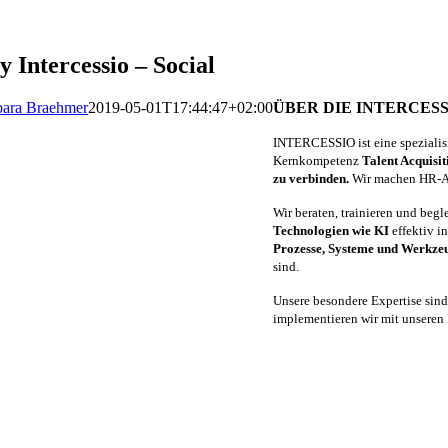
y Intercessio – Social
bara Braehmer
2019-05-01T17:44:47+02:00
ÜBER DIE INTERCES
INTERCESSIO ist eine spezialis
Kernkompetenz
Talent Acquisit
zu verbinden.
Wir machen HR-Arb
Wir beraten, trainieren und beg
Technologien wie KI
effektiv i
Prozesse, Systeme und Werkze
sind.
Unsere besondere Expertise sin
implementieren wir mit unseren 