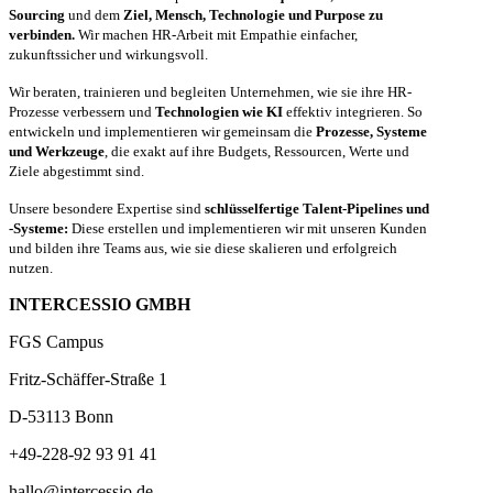
Sourcing
und dem
Ziel, Mensch, Technologie und Purpose zu
verbinden.
Wir machen HR-Arbeit mit Empathie einfacher,
zukunftssicher und wirkungsvoll.
Wir beraten, trainieren und begleiten Unternehmen, wie sie ihre HR-
Prozesse verbessern und
Technologien wie KI
effektiv integrieren. So
entwickeln und implementieren wir gemeinsam die
Prozesse, Systeme
und Werkzeuge
, die exakt auf ihre Budgets, Ressourcen, Werte und
Ziele abgestimmt sind.
Unsere besondere Expertise sind
schlüsselfertige Talent-Pipelines und
-Systeme:
Diese erstellen und implementieren wir mit unseren Kunden
und bilden ihre Teams aus, wie sie diese skalieren und erfolgreich
nutzen.
INTERCESSIO GMBH
FGS Campus
Fritz-Schäffer-Straße 1
D-53113 Bonn
+49-228-92 93 91 41
hallo@intercessio.de