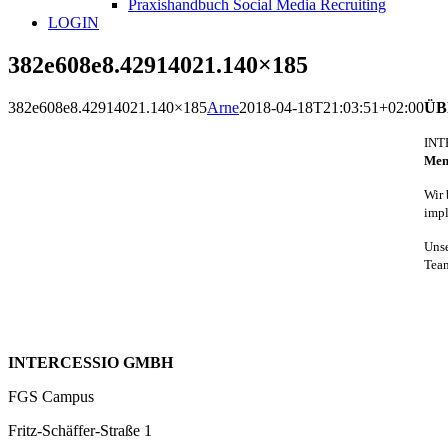
Praxishandbuch Social Media Recruiting
LOGIN
382e608e8.42914021.140×185
382e608e8.42914021.140×185
Arne
2018-04-18T21:03:51+02:00
ÜB
INTE
Mens
Wir 
impl
Unse
Team
INTERCESSIO GMBH
FGS Campus
Fritz-Schäffer-Straße 1