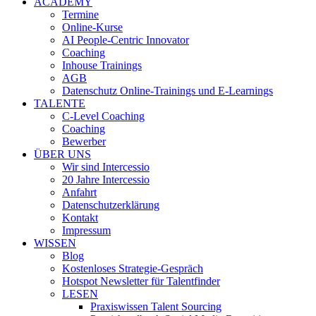
ACADEMY
Termine
Online-Kurse
AI People-Centric Innovator
Coaching
Inhouse Trainings
AGB
Datenschutz Online-Trainings und E-Learnings
TALENTE
C-Level Coaching
Coaching
Bewerber
ÜBER UNS
Wir sind Intercessio
20 Jahre Intercessio
Anfahrt
Datenschutzerklärung
Kontakt
Impressum
WISSEN
Blog
Kostenloses Strategie-Gespräch
Hotspot Newsletter für Talentfinder
LESEN
Praxiswissen Talent Sourcing