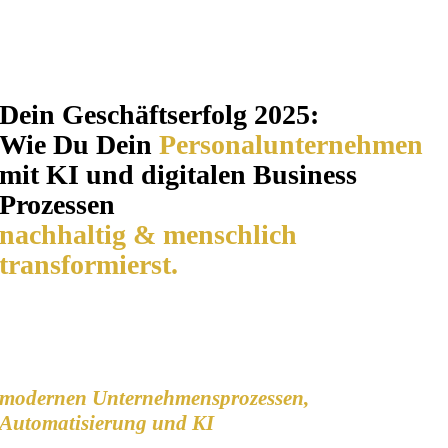
WANDEL
Dein Geschäftserfolg 2025:
Wie Du Dein
Personalunternehmen
mit KI und digitalen Business
Prozessen
nachhaltig & menschlich
transformierst.
illst Du Dein Unternehmen effizient, digital und
ukunftssicher machen?
Ich zeige
Dir
, wie
Du
mit
modernen Unternehmensprozessen,
Automatisierung und KI
die Produktivität Deines Unternehmens, Deinen