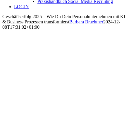
Praxishandbuch Social Media Recruiting
LOGIN
Geschäftserfolg 2025 – Wie Du Dein Personalunternehmen mit KI
& Business Prozessen transformierst
Barbara Braehmer
2024-12-
08T17:31:02+01:00
KUGELSICHER
DURCH DEN