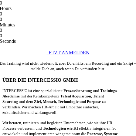
0
Hours
0
0
Minutes
0
0
Seconds
JETZT ANMELDEN
Das Training wird nicht wiederholt, aber Du erhältst ein Recording und ein Skript 
melde Dich an, auch wenn Du verhindert bist!
ÜBER DIE INTERCESSIO GMBH
INTERCESSIO ist eine spezialisierte
Prozessberatung
und
Trainings-
Akademie
mit der Kernkompetenz
Talent Acquisition
,
Talent
Sourcing
und dem
Ziel, Mensch, Technologie und Purpose zu
verbinden.
Wir machen HR-Arbeit mit Empathie einfacher,
zukunftssicher und wirkungsvoll.
Wir beraten, trainieren und begleiten Unternehmen, wie sie ihre HR-
Prozesse verbessern und
Technologien wie KI
effektiv integrieren. So
entwickeln und implementieren wir gemeinsam die
Prozesse, Systeme