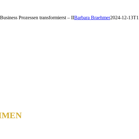
siness Prozessen transformierst – II
Barbara Braehmer
2024-12-13T1
ER DURCH DEN
HMEN