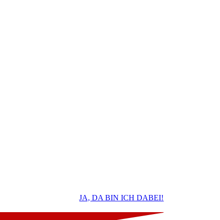
Barbara Braehmer und Daniela Chikato
teilen ihre bewährten Strategien.
JA, DA BIN ICH DABEI!