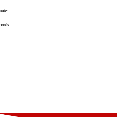
nutes
conds