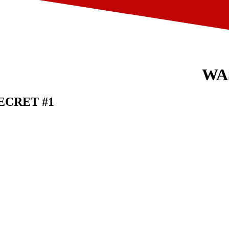
WA
ECRET #1