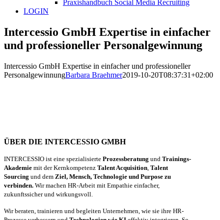
Praxishandbuch Social Media Recruiting
LOGIN
Intercessio GmbH Expertise in einfacher
und professioneller Personalgewinnung
Intercessio GmbH Expertise in einfacher und professioneller
Personalgewinnung
Barbara Braehmer
2019-10-20T08:37:31+02:00
ÜBER DIE INTERCESSIO GMBH
INTERCESSIO ist eine spezialisierte
Prozessberatung
und
Trainings-
Akademie
mit der Kernkompetenz
Talent Acquisition
,
Talent
Sourcing
und dem
Ziel, Mensch, Technologie und Purpose zu
verbinden.
Wir machen HR-Arbeit mit Empathie einfacher,
zukunftssicher und wirkungsvoll.
Wir beraten, trainieren und begleiten Unternehmen, wie sie ihre HR-
Prozesse verbessern und
Technologien wie KI
effektiv integrieren. So