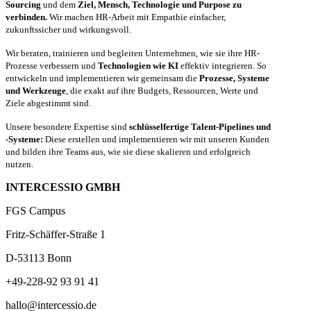
Sourcing
und dem
Ziel, Mensch, Technologie und Purpose zu
verbinden.
Wir machen HR-Arbeit mit Empathie einfacher,
zukunftssicher und wirkungsvoll.
Wir beraten, trainieren und begleiten Unternehmen, wie sie ihre HR-
Prozesse verbessern und
Technologien wie KI
effektiv integrieren. So
entwickeln und implementieren wir gemeinsam die
Prozesse, Systeme
und Werkzeuge
, die exakt auf ihre Budgets, Ressourcen, Werte und
Ziele abgestimmt sind.
Unsere besondere Expertise sind
schlüsselfertige Talent-Pipelines und
-Systeme:
Diese erstellen und implementieren wir mit unseren Kunden
und bilden ihre Teams aus, wie sie diese skalieren und erfolgreich
nutzen.
INTERCESSIO GMBH
FGS Campus
Fritz-Schäffer-Straße 1
D-53113 Bonn
+49-228-92 93 91 41
hallo@intercessio.de