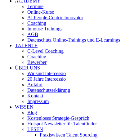
ACADEMY
Termine
Online-Kurse
AI People-Centric Innovator
Coaching
Inhouse Trainings
AGB
Datenschutz Online-Trainings und E-Learnings
TALENTE
C-Level Coaching
Coaching
Bewerber
ÜBER UNS
Wir sind Intercessio
20 Jahre Intercessio
Anfahrt
Datenschutzerklärung
Kontakt
Impressum
WISSEN
Blog
Kostenloses Strategie-Gespräch
Hotspot Newsletter für Talentfinder
LESEN
Praxiswissen Talent Sourcing