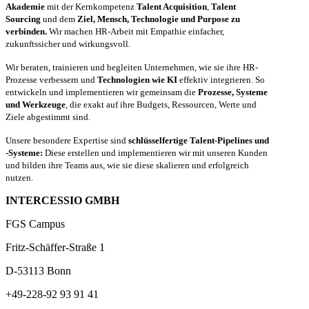
Akademie
mit der Kernkompetenz
Talent Acquisition
,
Talent
Sourcing
und dem
Ziel, Mensch, Technologie und Purpose zu
verbinden.
Wir machen HR-Arbeit mit Empathie einfacher,
zukunftssicher und wirkungsvoll.
Wir beraten, trainieren und begleiten Unternehmen, wie sie ihre HR-
Prozesse verbessern und
Technologien wie KI
effektiv integrieren. So
entwickeln und implementieren wir gemeinsam die
Prozesse, Systeme
und Werkzeuge
, die exakt auf ihre Budgets, Ressourcen, Werte und
Ziele abgestimmt sind.
Unsere besondere Expertise sind
schlüsselfertige Talent-Pipelines und
-Systeme:
Diese erstellen und implementieren wir mit unseren Kunden
und bilden ihre Teams aus, wie sie diese skalieren und erfolgreich
nutzen.
INTERCESSIO GMBH
FGS Campus
Fritz-Schäffer-Straße 1
D-53113 Bonn
+49-228-92 93 91 41