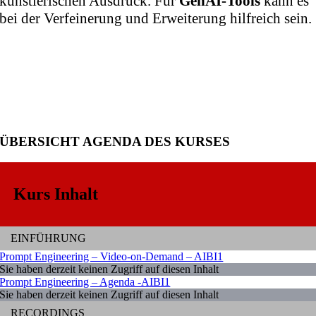
künstlerischen Ausdruck. Für
GenAI-Tools
kann es
bei der Verfeinerung und Erweiterung hilfreich sein.
Effektiv Talente, Technologie & Purpose
verbinden – mit Empathie: Reduce to the
max.
ÜBERSICHT AGENDA DES KURSES
Kurs Inhalt
EINFÜHRUNG
Prompt Engineering – Video-on-Demand – AIBI1
Sie haben derzeit keinen Zugriff auf diesen Inhalt
Prompt Engineering – Agenda -AIBI1
Sie haben derzeit keinen Zugriff auf diesen Inhalt
RECORDINGS