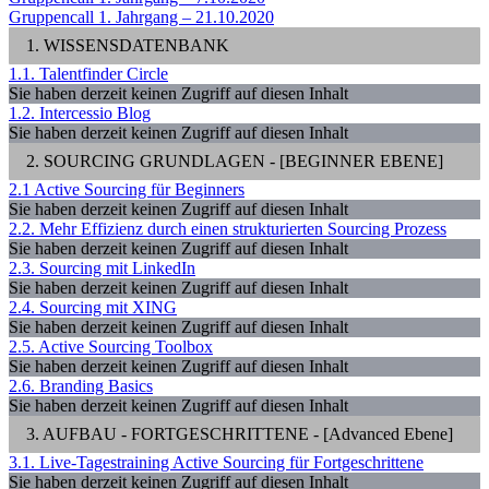
Gruppencall 1. Jahrgang – 21.10.2020
1. WISSENSDATENBANK
1.1. Talentfinder Circle
Sie haben derzeit keinen Zugriff auf diesen Inhalt
1.2. Intercessio Blog
Sie haben derzeit keinen Zugriff auf diesen Inhalt
2. SOURCING GRUNDLAGEN - [BEGINNER EBENE]
2.1 Active Sourcing für Beginners
Sie haben derzeit keinen Zugriff auf diesen Inhalt
2.2. Mehr Effizienz durch einen strukturierten Sourcing Prozess
Sie haben derzeit keinen Zugriff auf diesen Inhalt
2.3. Sourcing mit LinkedIn
Sie haben derzeit keinen Zugriff auf diesen Inhalt
2.4. Sourcing mit XING
Sie haben derzeit keinen Zugriff auf diesen Inhalt
2.5. Active Sourcing Toolbox
Sie haben derzeit keinen Zugriff auf diesen Inhalt
2.6. Branding Basics
Sie haben derzeit keinen Zugriff auf diesen Inhalt
3. AUFBAU - FORTGESCHRITTENE - [Advanced Ebene]
3.1. Live-Tagestraining Active Sourcing für Fortgeschrittene
Sie haben derzeit keinen Zugriff auf diesen Inhalt