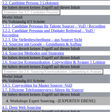
3.2. Candidate Persona
3 Lektionen
Sie haben derzeit keinen Zugriff auf diesen Inhalt
Erweitern Sie
3.2. Candidate Persona
Modul Inhalt
0% Vollständig
0/3 Schritte
3.2.1. Candidate Personas für Talente Sourcer – VoD / Recording
3.2.2. Candidate Personas und Digitaler Reifegrad – VoD /
Recording
3.2.3. Die Stellenbeschreibung – aus Sourcer Sicht
3.3. Sourcing mit Google – Grundlagen & Aufbau
Sie haben derzeit keinen Zugriff auf diesen Inhalt
3.4. Sourcing Methoden und Strategien
Sie haben derzeit keinen Zugriff auf diesen Inhalt
3.6. Sourcing Kommunikation, Copywriting & Avatare
1 Lektion
Sie haben derzeit keinen Zugriff auf diesen Inhalt
Erweitern Sie
3.6. Sourcing Kommunikation, Copywriting & Avatare
Modul Inhalt
0% Vollständig
0/1 Schritte
3.6.1. Copywriting for Master Sourcer -VoD
3.7. Effiziente Telefoninterviews führen für Sourcer
Sie haben derzeit keinen Zugriff auf diesen Inhalt
4. Workshops Expert Sourcing - [EXPERTEN EBENE]
4.1. Deep Web Sourcing
Sie haben derzeit keinen Zugriff auf diesen Inhalt