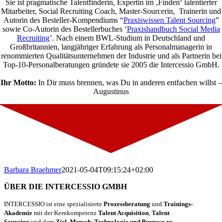
Sie ist pragmatische Talentfinderin, Expertin im ‚Finden‘ talentierter
Mitarbeiter, Social Recruiting Coach, Master-Sourcerin, Trainerin und
Autorin des Besteller-Kompendiums “
Praxiswissen Talent Sourcing
”
sowie Co-Autorin des Bestellerbuches ‘
Praxishandbuch Social Media
Recruiting
’. Nach einem BWL-Studium in Deutschland und
Großbritannien, langjähriger Erfahrung als Personalmanagerin in
renommierten Qualitätsunternehmen der Industrie und als Partnerin bei
Top-10-Personalberatungen gründete sie 2005 die Intercessio GmbH.
Ihr Motto:
In Dir muss brennen, was Du in anderen entfachen willst –
Augustinus
Barbara Braehmer
2021-05-04T09:15:24+02:00
ÜBER DIE INTERCESSIO GMBH
INTERCESSIO ist eine spezialisierte
Prozessberatung
und
Trainings-
Akademie
mit der Kernkompetenz
Talent Acquisition
,
Talent
Sourcing
und dem
Ziel, Mensch, Technologie und Purpose zu