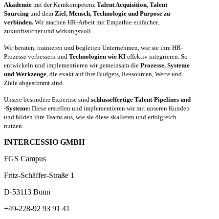
Akademie
mit der Kernkompetenz
Talent Acquisition
,
Talent
Sourcing
und dem
Ziel, Mensch, Technologie und Purpose zu
verbinden.
Wir machen HR-Arbeit mit Empathie einfacher,
zukunftssicher und wirkungsvoll.
Wir beraten, trainieren und begleiten Unternehmen, wie sie ihre HR-
Prozesse verbessern und
Technologien wie KI
effektiv integrieren. So
entwickeln und implementieren wir gemeinsam die
Prozesse, Systeme
und Werkzeuge
, die exakt auf ihre Budgets, Ressourcen, Werte und
Ziele abgestimmt sind.
Unsere besondere Expertise sind
schlüsselfertige Talent-Pipelines und
-Systeme:
Diese erstellen und implementieren wir mit unseren Kunden
und bilden ihre Teams aus, wie sie diese skalieren und erfolgreich
nutzen.
INTERCESSIO GMBH
FGS Campus
Fritz-Schäffer-Straße 1
D-53113 Bonn
+49-228-92 93 91 41