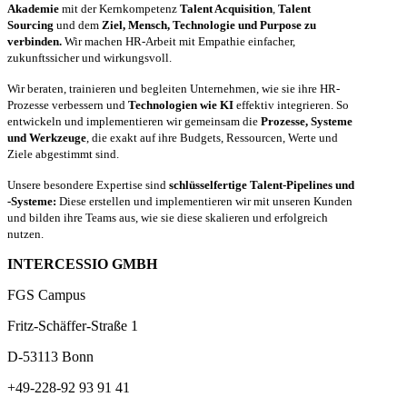
Akademie
mit der Kernkompetenz
Talent Acquisition
,
Talent
Sourcing
und dem
Ziel, Mensch, Technologie und Purpose zu
verbinden.
Wir machen HR-Arbeit mit Empathie einfacher,
zukunftssicher und wirkungsvoll.
Wir beraten, trainieren und begleiten Unternehmen, wie sie ihre HR-
Prozesse verbessern und
Technologien wie KI
effektiv integrieren. So
entwickeln und implementieren wir gemeinsam die
Prozesse, Systeme
und Werkzeuge
, die exakt auf ihre Budgets, Ressourcen, Werte und
Ziele abgestimmt sind.
Unsere besondere Expertise sind
schlüsselfertige Talent-Pipelines und
-Systeme:
Diese erstellen und implementieren wir mit unseren Kunden
und bilden ihre Teams aus, wie sie diese skalieren und erfolgreich
nutzen.
INTERCESSIO GMBH
FGS Campus
Fritz-Schäffer-Straße 1
D-53113 Bonn
+49-228-92 93 91 41