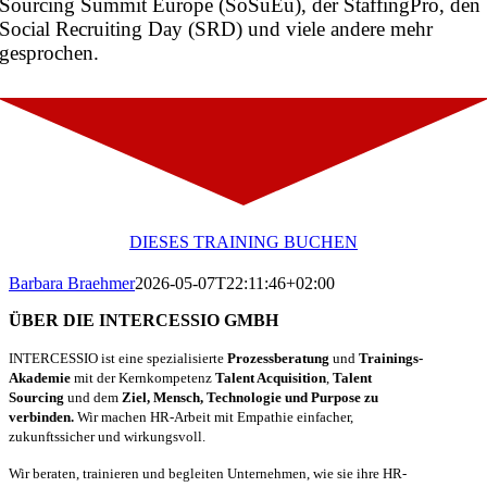
Sourcing Summit Europe (SoSuEu), der StaffingPro, den
Social Recruiting Day (SRD) und viele andere mehr
gesprochen.
DIESES TRAINING BUCHEN
Barbara Braehmer
2026-05-07T22:11:46+02:00
ÜBER DIE INTERCESSIO GMBH
INTERCESSIO ist eine spezialisierte
Prozessberatung
und
Trainings-
Akademie
mit der Kernkompetenz
Talent Acquisition
,
Talent
Sourcing
und dem
Ziel, Mensch, Technologie und Purpose zu
verbinden.
Wir machen HR-Arbeit mit Empathie einfacher,
zukunftssicher und wirkungsvoll.
Wir beraten, trainieren und begleiten Unternehmen, wie sie ihre HR-