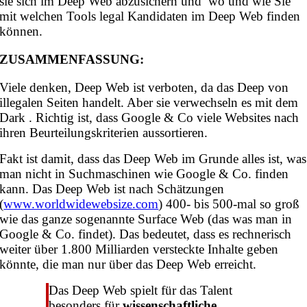
sie sich im Deep Web abzusichern und wo und wie Sie
mit welchen Tools legal Kandidaten im Deep Web finden
können.
ZUSAMMENFASSUNG:
Viele denken, Deep Web ist verboten, da das Deep von
illegalen Seiten handelt. Aber sie verwechseln es mit dem
Dark . Richtig ist, dass Google & Co viele Websites nach
ihren Beurteilungskriterien aussortieren.
Fakt ist damit, dass das Deep Web im Grunde alles ist, was
man nicht in Suchmaschinen wie Google & Co. finden
kann. Das Deep Web ist nach Schätzungen
(
www.worldwidewebsize.com
) 400- bis 500-mal so groß
wie das ganze sogenannte Surface Web (das was man in
Google & Co. findet). Das bedeutet, dass es rechnerisch
weiter über 1.800 Milliarden versteckte Inhalte geben
könnte, die man nur über das Deep Web erreicht.
Das Deep Web spielt für das Talent
besonders für
wissenschaftliche,