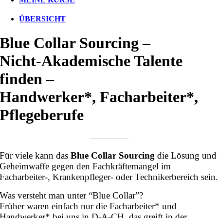
ÜBERSICHT
Blue Collar Sourcing –
Nicht-Akademische Talente
finden –
Handwerker*, Facharbeiter*,
Pflegeberufe
—————
Für viele kann das
Blue Collar Sourcing
die Lösung und
Geheimwaffe gegen den Fachkräftemangel im
Facharbeiter-, Krankenpfleger- oder Technikerbereich sein
Was versteht man unter “Blue Collar”?
Früher waren einfach nur die Facharbeiter* und
Handwerker* bei uns in D-A-CH, das greift in der