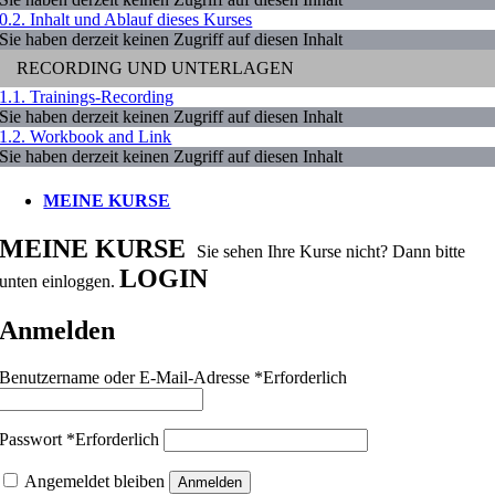
0.2. Inhalt und Ablauf dieses Kurses
Sie haben derzeit keinen Zugriff auf diesen Inhalt
RECORDING UND UNTERLAGEN
1.1. Trainings-Recording
Sie haben derzeit keinen Zugriff auf diesen Inhalt
1.2. Workbook and Link
Sie haben derzeit keinen Zugriff auf diesen Inhalt
MEINE KURSE
MEINE KURSE
Sie sehen Ihre Kurse nicht? Dann bitte
LOGIN
unten einloggen.
Anmelden
Benutzername oder E-Mail-Adresse
*
Erforderlich
Passwort
*
Erforderlich
Angemeldet bleiben
Anmelden