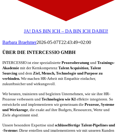
JA! DAS BIN ICH – DA BIN ICH DABEI!
Barbara Braehmer
2026-05-07T22:43:49+02:00
ÜBER DIE INTERCESSIO GMBH
INTERCESSIO ist eine spezialisierte
Prozessberatung
und
Trainings-
Akademie
mit der Kernkompetenz
Talent Acquisition
,
Talent
Sourcing
und dem
Ziel, Mensch, Technologie und Purpose zu
verbinden.
Wir machen HR-Arbeit mit Empathie einfacher,
zukunftssicher und wirkungsvoll.
Wir beraten, trainieren und begleiten Unternehmen, wie sie ihre HR-
Prozesse verbessern und
Technologien wie KI
effektiv integrieren. So
entwickeln und implementieren wir gemeinsam die
Prozesse, Systeme
und Werkzeuge
, die exakt auf ihre Budgets, Ressourcen, Werte und
Ziele abgestimmt sind.
Unsere besondere Expertise sind
schlüsselfertige Talent-Pipelines und
-Systeme:
Diese erstellen und implementieren wir mit unseren Kunden