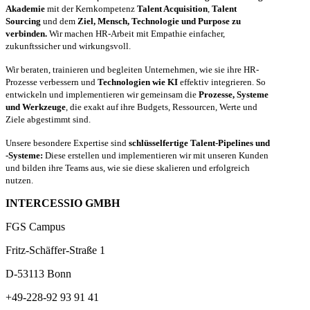
Akademie
mit der Kernkompetenz
Talent Acquisition
,
Talent
Sourcing
und dem
Ziel, Mensch, Technologie und Purpose zu
verbinden.
Wir machen HR-Arbeit mit Empathie einfacher,
zukunftssicher und wirkungsvoll.
Wir beraten, trainieren und begleiten Unternehmen, wie sie ihre HR-
Prozesse verbessern und
Technologien wie KI
effektiv integrieren. So
entwickeln und implementieren wir gemeinsam die
Prozesse, Systeme
und Werkzeuge
, die exakt auf ihre Budgets, Ressourcen, Werte und
Ziele abgestimmt sind.
Unsere besondere Expertise sind
schlüsselfertige Talent-Pipelines und
-Systeme:
Diese erstellen und implementieren wir mit unseren Kunden
und bilden ihre Teams aus, wie sie diese skalieren und erfolgreich
nutzen.
INTERCESSIO GMBH
FGS Campus
Fritz-Schäffer-Straße 1
D-53113 Bonn
+49-228-92 93 91 41