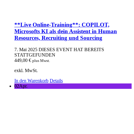
**Live Online-Training**: COPILOT,
Microsofts KI als dein Assistent in Human
Resources, Recruiting und Sourcing
7. Mai 2025
DIESES EVENT HAT BEREITS
STATTGEFUNDEN
449,00
€
plus Mwst.
exkl. MwSt.
In den Warenkorb
Details
02
Apr.