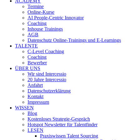
ACADEMY
Termine
Online-Kurse
AI People-Centric Innovator
Coaching
Inhouse Trainings
AGB
Datenschutz Online-Trainings und E-Learnings
TALENTE
C-Level Coaching
Coaching
Bewerber
ÜBER UNS
Wir sind Intercessio
20 Jahre Intercessio
Anfahrt
Datenschutzerklärung
Kontakt
Impressum
WISSEN
Blog
Kostenloses Strategie-Gespräch
Hotspot Newsletter für Talentfinder
LESEN
Praxiswissen Talent Sourcing