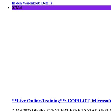
In den Warenkorb
Details
07
Mai
**Live Online-Training**: COPILOT, Microsofts 
7. Mai 2025
DIESES EVENT HAT BEREITS STATTGEF