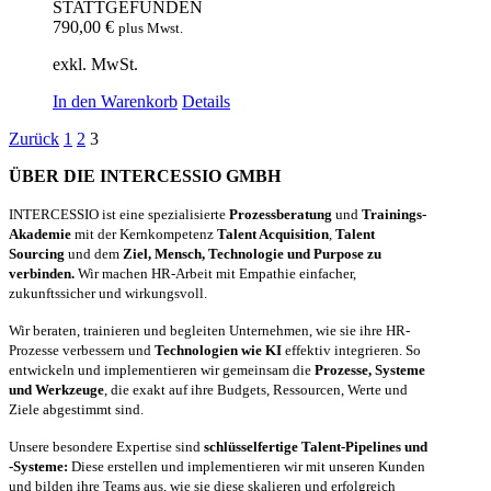
STATTGEFUNDEN
790,00
€
plus Mwst.
exkl. MwSt.
In den Warenkorb
Details
Zurück
1
2
3
ÜBER DIE INTERCESSIO GMBH
INTERCESSIO ist eine spezialisierte
Prozessberatung
und
Trainings-
Akademie
mit der Kernkompetenz
Talent Acquisition
,
Talent
Sourcing
und dem
Ziel, Mensch, Technologie und Purpose zu
verbinden.
Wir machen HR-Arbeit mit Empathie einfacher,
zukunftssicher und wirkungsvoll.
Wir beraten, trainieren und begleiten Unternehmen, wie sie ihre HR-
Prozesse verbessern und
Technologien wie KI
effektiv integrieren. So
entwickeln und implementieren wir gemeinsam die
Prozesse, Systeme
und Werkzeuge
, die exakt auf ihre Budgets, Ressourcen, Werte und
Ziele abgestimmt sind.
Unsere besondere Expertise sind
schlüsselfertige Talent-Pipelines und
-Systeme:
Diese erstellen und implementieren wir mit unseren Kunden
und bilden ihre Teams aus, wie sie diese skalieren und erfolgreich