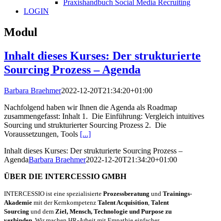
Praxishandbuch Social Media Recruiting
LOGIN
Modul
Inhalt dieses Kurses: Der strukturierte
Sourcing Prozess – Agenda
Barbara Braehmer
2022-12-20T21:34:20+01:00
Nachfolgend haben wir Ihnen die Agenda als Roadmap
zusammengefasst: Inhalt 1. Die Einführung: Vergleich intuitives
Sourcing und strukturierter Sourcing Prozess 2. Die
Voraussetzungen, Tools
[...]
Inhalt dieses Kurses: Der strukturierte Sourcing Prozess –
Agenda
Barbara Braehmer
2022-12-20T21:34:20+01:00
ÜBER DIE INTERCESSIO GMBH
INTERCESSIO ist eine spezialisierte
Prozessberatung
und
Trainings-
Akademie
mit der Kernkompetenz
Talent Acquisition
,
Talent
Sourcing
und dem
Ziel, Mensch, Technologie und Purpose zu
verbinden.
Wir machen HR-Arbeit mit Empathie einfacher,