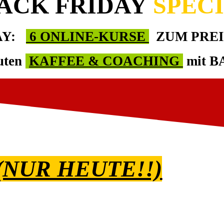
ACK FRIDAY
SPEC
AY:
6 ONLINE-KURSE
ZUM PRE
uten
KAFFEE & COACHING
mit 
(NUR HEUTE!!)
in
extremen Zeiten
und stehen vor noch extre