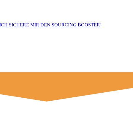
 Kaufen Sie 6 Kurse – zahlen Sie einen: nur 589 € für a
 ICH SICHERE MIR DEN SOURCING BOOSTER!