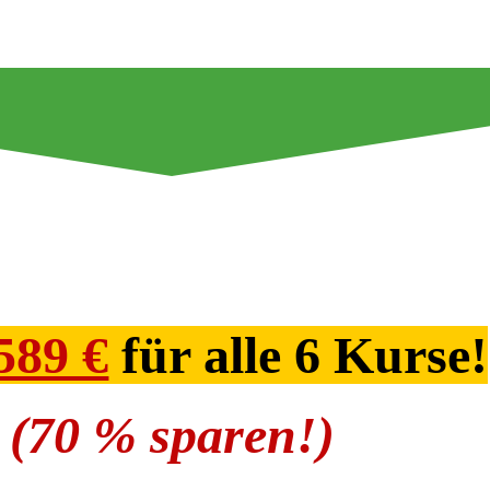
statt
1.674 €
589 €
für alle 6 Kurse!
(70 % sparen!)