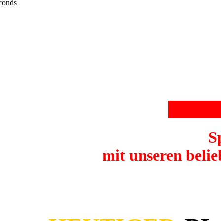
conds
BLA
+ + 
S
mit unseren beli
SPECIAL • TODAY • O