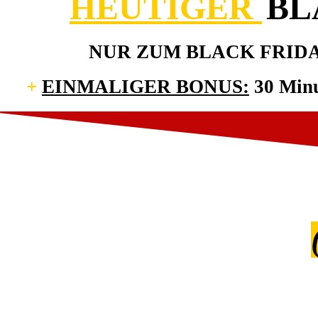
HEUTIGER
BL
NUR ZUM BLACK FRID
+
EINMALIGER BONUS:
30 Min
Wir befinden uns 