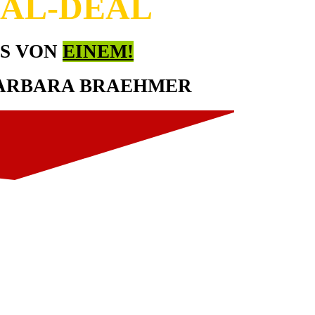
IAL-DEAL
IS VON
EINEM!
BARBARA BRAEHMER
meren.