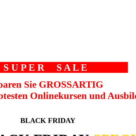
CK FRIDA
+
S U P E R S A L E
+ + +
paren Sie GROSSARTIG
ebtesten Onlinekursen und Ausbi
NLY •
BLACK FRIDAY
• SPECIAL •
TODA