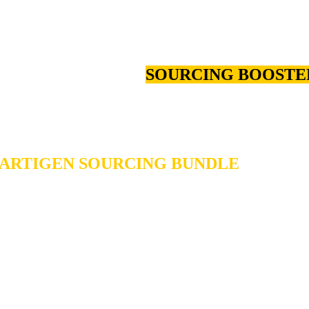
 wichtig, Ihr
ACTIVE SOURCING
zu verbe
cht eine gute Strategie alleine
nicht
aus.
nem BOOSTER – einem
SOURCING BOOSTE
R
haben wir
Experten-Wissen
und
Top-Secre
-Kurse
&
Online-Experience
veröffentlicht.
ARTIGEN SOURCING BUNDLE
zusammen