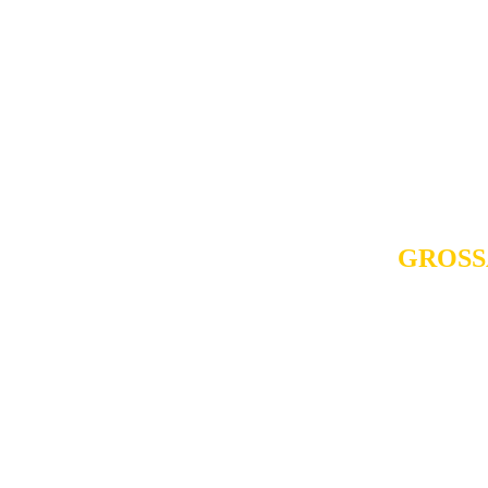
Noch nie war es so
Dazu rei
Es bedarf ei
Für diesen
BOOSTE
in
Online
und in einem
GROSS