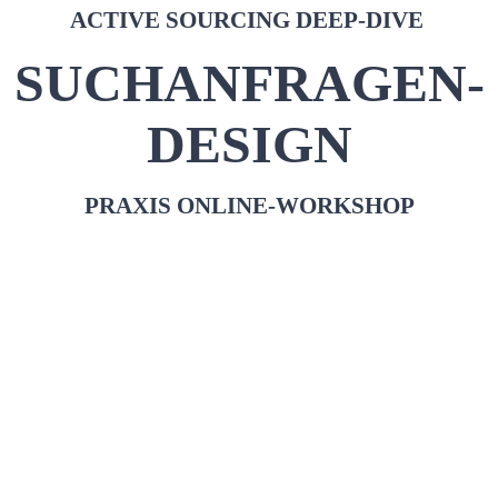
ACTIVE SOURCING DEEP-DIVE
SUCHANFRAGEN-
DESIGN
PRAXIS ONLINE-WORKSHOP
Warum sich weiter herumärgern, dass Ihr Active Sourcing
nicht so funktioniert, wie Sie das wollen?
Sparen Sie sich Zeit und Ärger!
Wir komprimieren Ihnen DIE ENTSCHEIDENDEN
PRAXIS-HACKS, REGELN UND TRICKS
der
SOURCING EXPERTEN,
die diese sich sonst als
GEHEIMNIS
und
WETTBEWERBSVORTEIL
bewahren.