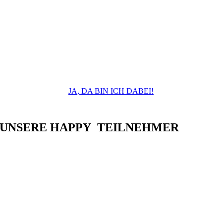
Tools, Hacks und
Arbeitserleichterungen
einen
Vorteile gegenüber
Ihren Wettbewerbern
sichern:
So finden Sie viel einfacher und schneller mehr,
bessere Kandidaten!
JA, DA BIN ICH DABEI!
UNSERE HAPPY TEILNEHMER