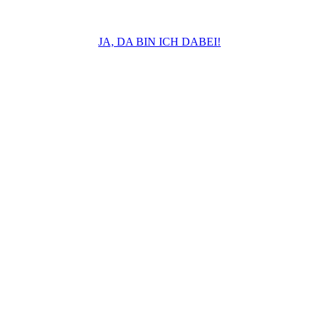
(Die Teilnahme ist auch für Anfänger geeignet – Sie
erhalten das Recording und ein Workbook)
JA, DA BIN ICH DABEI!