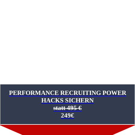
DIE CHALLENGE-
DETAILS
Vom 12 – 14. Oktober
jeweils um 10 Uhr für 60 Minuten
PERFORMANCE RECRUITING POWER
HACKS SICHERN
statt 495 €
249€