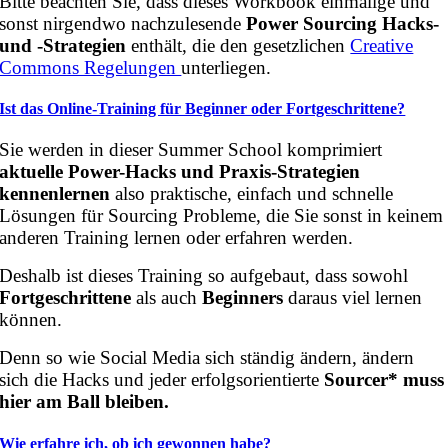
Bitte beachten Sie, dass dieses Workbook einmalige und
sonst nirgendwo nachzulesende
Power Sourcing Hacks-
und -Strategien
enthält, die den gesetzlichen
Creative
Commons Regelungen
unterliegen.
Ist das Online-Training für Beginner oder Fortgeschrittene?
Sie werden in dieser Summer School komprimiert
aktuelle Power-Hacks und Praxis-Strategien
kennenlernen
also praktische, einfach und schnelle
Lösungen für Sourcing Probleme, die Sie sonst in keinem
anderen Training lernen oder erfahren werden.
Deshalb ist dieses Training so aufgebaut, dass sowohl
Fortgeschrittene
als auch
Beginners
daraus viel lernen
können.
Denn so wie Social Media sich ständig ändern, ändern
sich die Hacks und jeder erfolgsorientierte
Sourcer* muss
hier am Ball bleiben.
Wie erfahre ich, ob ich gewonnen habe?