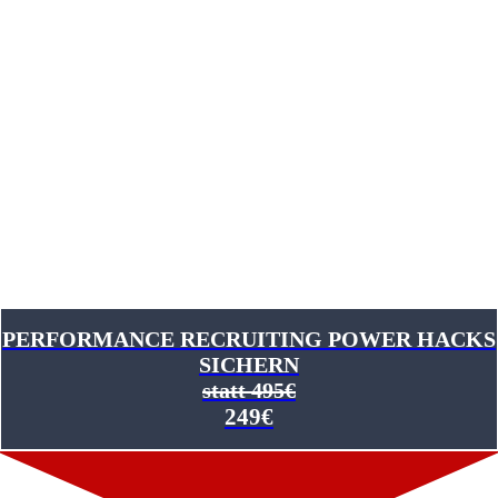
DIE CHALLENGE-
DETAILS
3-Tage Intensiv-Training
Eine tägliche Challenge
Selbst-Checklisten
Unwiderstehliche Learnings
PERFORMANCE RECRUITING POWER HACKS
SICHERN
statt 495€
249€