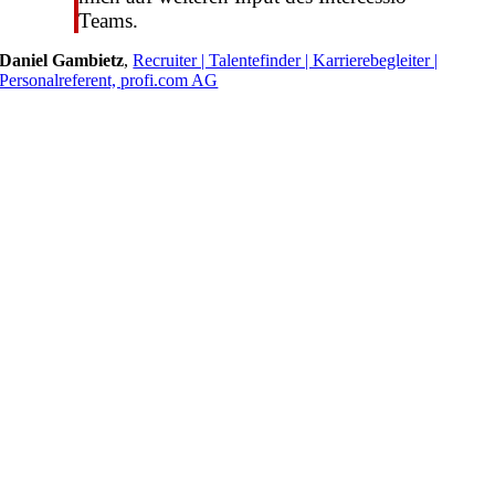
Teams.
Daniel Gambietz
,
Recruiter | Talentefinder | Karrierebegleiter |
Personalreferent, profi.com AG