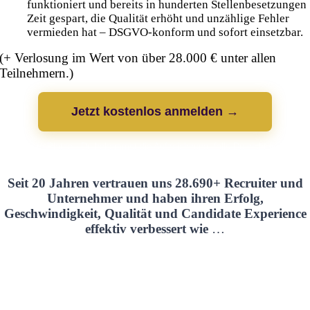
funktioniert und bereits in hunderten Stellenbesetzungen
Zeit gespart, die Qualität erhöht und unzählige Fehler
vermieden hat – DSGVO-konform und sofort einsetzbar.
(+ Verlosung im Wert von über 28.000 € unter allen
Teilnehmern.)
Jetzt kostenlos anmelden →
Begrenzte Plätze · Du bekommst die Aufzeichnung, falls Du nicht live dabei
sein kannst
Seit 20 Jahren vertrauen uns 28.690+ Recruiter und
Unternehmer und haben ihren Erfolg,
Geschwindigkeit, Qualität und Candidate Experience
effektiv verbessert wie
…