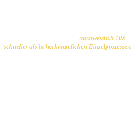
Recruiting- und Sourcing-Strategien, präzise
Boolesche Strings, anonymisierte Stellenanzeigen
und professionelle Dossiers entstehen wie auf
Knopfdruck – in Minuten,
nachweislich 10x
schneller als in herkömmlichen Einzelprozessen
,
100% in Deiner Qualität und in Deiner Stimme –
und vollständig DSGVO-konform.