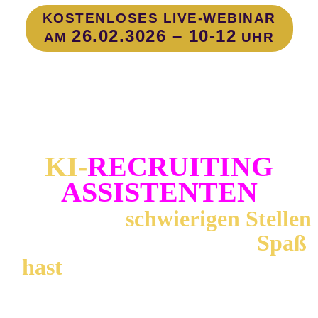
KOSTENLOSES LIVE-WEBINAR
26.02.3026 – 10-12
AM
UHR
Wie Du als Personalberater,
Recruiter und Sourcer mit
unseren schlüsselfertigen
KI-
RECRUITING
ASSISTENTEN
auch Deine
schwierigen Stellen
besetzt und dabei wieder
Spaß
hast
– selbst, wenn Du heute
noch KI-Anfänger bist.