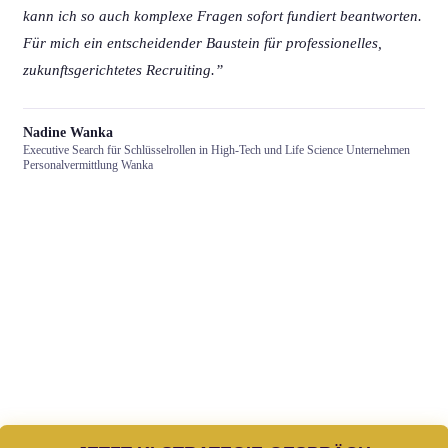
kann ich so auch komplexe Fragen sofort fundiert beantworten.
Für mich ein entscheidender Baustein für professionelles,
zukunftsgerichtetes Recruiting.”
Nadine Wanka
Executive Search für Schlüsselrollen in High-Tech und Life Science Unternehmen
Personalvermittlung Wanka
Recruiting darf wieder
leicht sein.
Erlebe live wie ein fertiges KI-System Deinen Recruiting-
Alltag verändern kann.