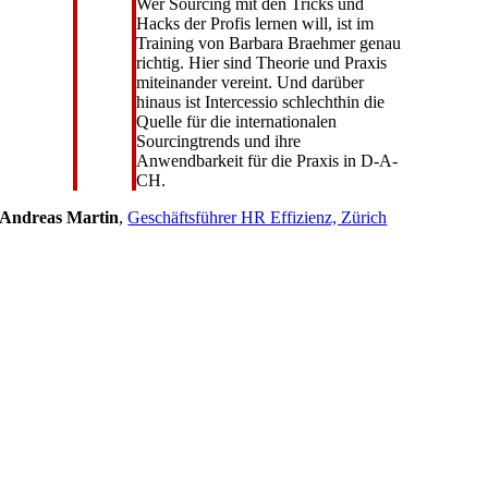
Wer Sourcing mit den Tricks und
Hacks der Profis lernen will, ist im
Training von Barbara Braehmer genau
richtig. Hier sind Theorie und Praxis
miteinander vereint. Und darüber
hinaus ist Intercessio schlechthin die
Quelle für die internationalen
Sourcingtrends und ihre
Anwendbarkeit für die Praxis in D-A-
CH.
Andreas Martin
,
Geschäftsführer HR Effizienz, Zürich