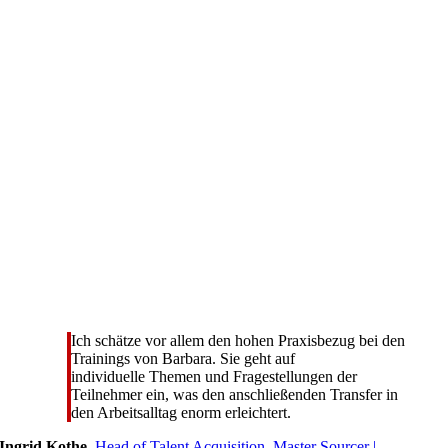
Ich schätze vor allem den hohen Praxisbezug bei den
Trainings von Barbara. Sie geht auf
individuelle Themen und Fragestellungen der
Teilnehmer ein, was den anschließenden Transfer in
den Arbeitsalltag enorm erleichtert.
Ingrid Kothe
,
Head of Talent Acquisition, Master Sourcer |