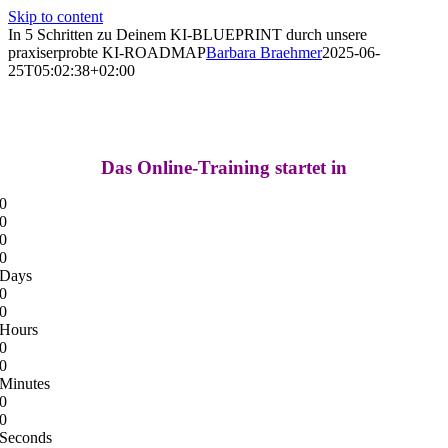
Skip to content
In 5 Schritten zu Deinem KI-BLUEPRINT durch unsere
praxiserprobte KI-ROADMAP
Barbara Braehmer
2025-06-
25T05:02:38+02:00
Das Online-Training startet in
0
0
0
0
Days
0
0
Hours
0
0
Minutes
0
0
Seconds