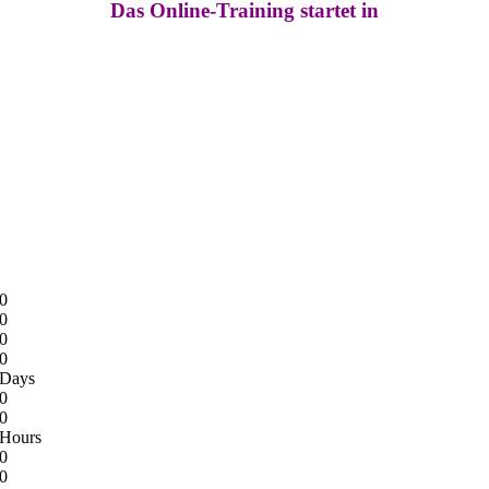
Das Online-Training startet in
0
0
0
0
Days
0
0
Hours
0
0