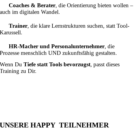
Coaches & Berater
, die Orientierung bieten wollen –
auch im digitalen Wandel.
Trainer
, die klare Lernstrukturen suchen, statt Tool-
Karussell.
HR-Macher und Personalunternehmer
, die
Prozesse menschlich UND zukunftsfähig gestalten.
Wenn Du
Tiefe statt Tools bevorzugst
, passt dieses
Training zu Dir.
Effektiv Talente, Technologie & Purpose
verbinden – mit Empathie: Reduce to the
max.
UNSERE HAPPY TEILNEHMER