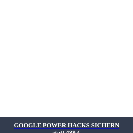
DIE CHALLENGE-
DETAILS
Vom 25. – 27. Oktober
jeweils um 9 Uhr für 90 Minuten
GOOGLE POWER HACKS SICHERN
statt 489 €