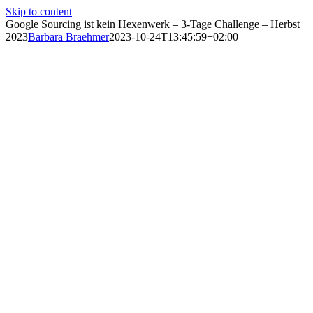
Skip to content
Google Sourcing ist kein Hexenwerk – 3-Tage Challenge – Herbst
2023
Barbara Braehmer
2023-10-24T13:45:59+02:00
Wussten Sie, dass jeder, auch
Active Sourcing Anfänger,
mit speziellen, bisher