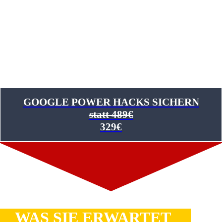
3-Tage Intensiv-Training
Eine tägliche Challenge
Selbst-Checklisten
Unwiderstehliche Learnings
GOOGLE POWER HACKS SICHERN
statt 489€
329€
WAS SIE ERWARTET