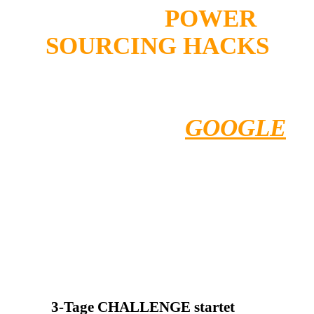
geheimen
POWER
SOURCING HACKS
verblüffend einfach,
zeitsparend und gezielt
Kandidaten in
GOOGLE
finden kann, ohne Hunderte
von falschen Profilen
anklicken zu müssen?
.
3-Tage CHALLENGE startet