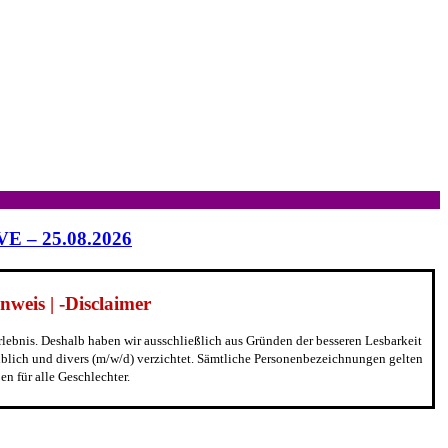
IVE – 25.08.2026
weis | -Disclaimer
erlebnis. Deshalb haben wir ausschließlich aus Gründen der besseren Lesbarkeit
blich und divers (m/w/d) verzichtet. Sämtliche Personenbezeichnungen gelten
n für alle Geschlechter.