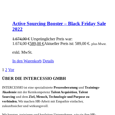
Active Sourcing Booster – Black Friday Sale
2022
1.674,00
€
Ursprünglicher Preis war:
1.674,00 €
589,00
€
Aktueller Preis ist: 589,00 €.
plus Mwst.
exkl. MwSt.
In den Warenkorb
Details
1
2
Vor
ÜBER DIE INTERCESSIO GMBH
INTERCESSIO ist eine spezialisierte
Prozessberatung
und
Trainings-
Akademie
mit der Kernkompetenz
Talent Acquisition
,
Talent
Sourcing
und dem
Ziel, Mensch, Technologie und Purpose zu
verbinden.
Wir machen HR-Arbeit mit Empathie einfacher,
zukunftssicher und wirkungsvoll.
Wir beraten, trainieren und begleiten Unternehmen, wie sie ihre HR-