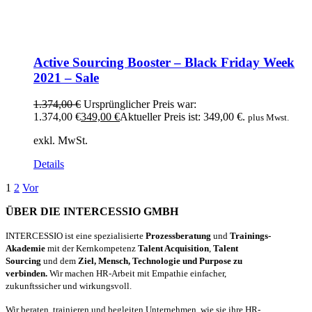
Active Sourcing Booster – Black Friday Week
2021 – Sale
1.374,00
€
Ursprünglicher Preis war:
1.374,00 €
349,00
€
Aktueller Preis ist: 349,00 €.
plus Mwst.
exkl. MwSt.
Details
1
2
Vor
ÜBER DIE INTERCESSIO GMBH
INTERCESSIO ist eine spezialisierte
Prozessberatung
und
Trainings-
Akademie
mit der Kernkompetenz
Talent Acquisition
,
Talent
Sourcing
und dem
Ziel, Mensch, Technologie und Purpose zu
verbinden.
Wir machen HR-Arbeit mit Empathie einfacher,
zukunftssicher und wirkungsvoll.
Wir beraten, trainieren und begleiten Unternehmen, wie sie ihre HR-