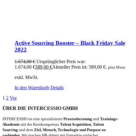
Active Sourcing Booster – Black Friday Sale
2022
1.674,00
€
Ursprünglicher Preis war:
1.674,00 €
589,00
€
Aktueller Preis ist: 589,00 €.
plus Mwst.
exkl. MwSt.
In den Warenkorb
Details
1
2
Vor
ÜBER DIE INTERCESSIO GMBH
INTERCESSIO ist eine spezialisierte
Prozessberatung
und
Trainings-
Akademie
mit der Kernkompetenz
Talent Acquisition
,
Talent
Sourcing
und dem
Ziel, Mensch, Technologie und Purpose zu
verbinden.
Wir machen HR-Arbeit mit Empathie einfacher,