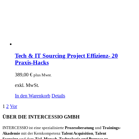
Tech & IT Sourcing Project Effizienz- 20
Praxis-Hacks
389,00
€
plus Mwst.
exkl. MwSt.
In den Warenkorb
Details
1
2
Vor
ÜBER DIE INTERCESSIO GMBH
INTERCESSIO ist eine spezialisierte
Prozessberatung
und
Trainings-
Akademie
mit der Kernkompetenz
Talent Acquisition
,
Talent
Sourcing
und dem
Ziel, Mensch, Technologie und Purpose zu