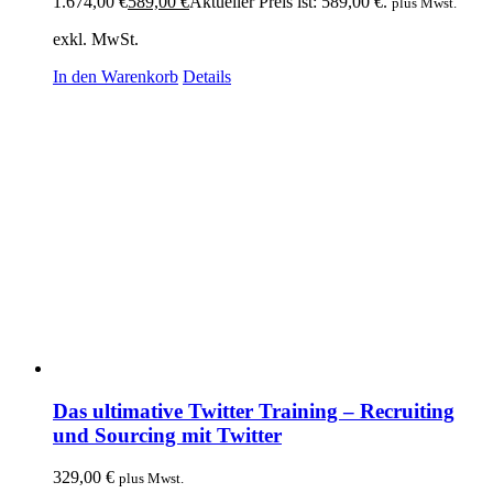
1.674,00 €
589,00
€
Aktueller Preis ist: 589,00 €.
plus Mwst.
exkl. MwSt.
In den Warenkorb
Details
Das ultimative Twitter Training – Recruiting
und Sourcing mit Twitter
329,00
€
plus Mwst.