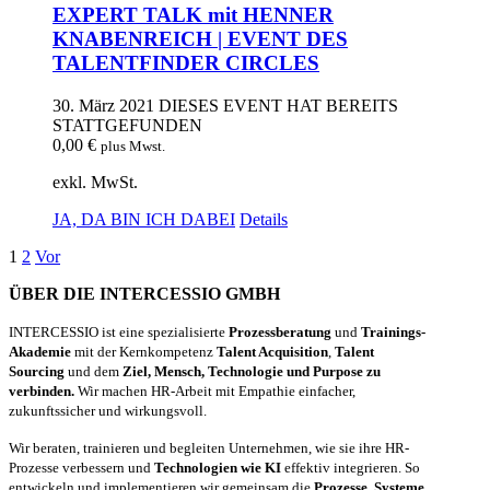
EXPERT TALK mit HENNER
KNABENREICH | EVENT DES
TALENTFINDER CIRCLES
30. März 2021
DIESES EVENT HAT BEREITS
STATTGEFUNDEN
0,00
€
plus Mwst.
exkl. MwSt.
JA, DA BIN ICH DABEI
Details
1
2
Vor
ÜBER DIE INTERCESSIO GMBH
INTERCESSIO ist eine spezialisierte
Prozessberatung
und
Trainings-
Akademie
mit der Kernkompetenz
Talent Acquisition
,
Talent
Sourcing
und dem
Ziel, Mensch, Technologie und Purpose zu
verbinden.
Wir machen HR-Arbeit mit Empathie einfacher,
zukunftssicher und wirkungsvoll.
Wir beraten, trainieren und begleiten Unternehmen, wie sie ihre HR-
Prozesse verbessern und
Technologien wie KI
effektiv integrieren. So
entwickeln und implementieren wir gemeinsam die
Prozesse, Systeme