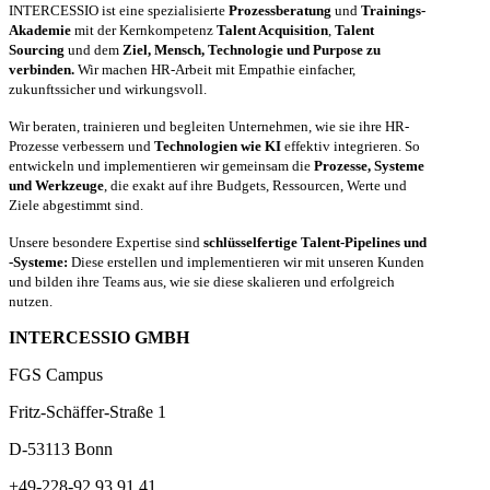
INTERCESSIO ist eine spezialisierte
Prozessberatung
und
Trainings-
Akademie
mit der Kernkompetenz
Talent Acquisition
,
Talent
Sourcing
und dem
Ziel, Mensch, Technologie und Purpose zu
verbinden.
Wir machen HR-Arbeit mit Empathie einfacher,
zukunftssicher und wirkungsvoll.
Wir beraten, trainieren und begleiten Unternehmen, wie sie ihre HR-
Prozesse verbessern und
Technologien wie KI
effektiv integrieren. So
entwickeln und implementieren wir gemeinsam die
Prozesse, Systeme
und Werkzeuge
, die exakt auf ihre Budgets, Ressourcen, Werte und
Ziele abgestimmt sind.
Unsere besondere Expertise sind
schlüsselfertige Talent-Pipelines und
-Systeme:
Diese erstellen und implementieren wir mit unseren Kunden
und bilden ihre Teams aus, wie sie diese skalieren und erfolgreich
nutzen.
INTERCESSIO GMBH
FGS Campus
Fritz-Schäffer-Straße 1
D-53113 Bonn
+49-228-92 93 91 41