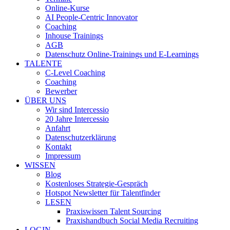
Online-Kurse
AI People-Centric Innovator
Coaching
Inhouse Trainings
AGB
Datenschutz Online-Trainings und E-Learnings
TALENTE
C-Level Coaching
Coaching
Bewerber
ÜBER UNS
Wir sind Intercessio
20 Jahre Intercessio
Anfahrt
Datenschutzerklärung
Kontakt
Impressum
WISSEN
Blog
Kostenloses Strategie-Gespräch
Hotspot Newsletter für Talentfinder
LESEN
Praxiswissen Talent Sourcing
Praxishandbuch Social Media Recruiting
LOGIN