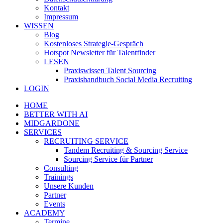
Kontakt
Impressum
WISSEN
Blog
Kostenloses Strategie-Gespräch
Hotspot Newsletter für Talentfinder
LESEN
Praxiswissen Talent Sourcing
Praxishandbuch Social Media Recruiting
LOGIN
HOME
BETTER WITH AI
MIDGARDONE
SERVICES
RECRUITING SERVICE
Tandem Recruiting & Sourcing Service
Sourcing Service für Partner
Consulting
Trainings
Unsere Kunden
Partner
Events
ACADEMY
Termine