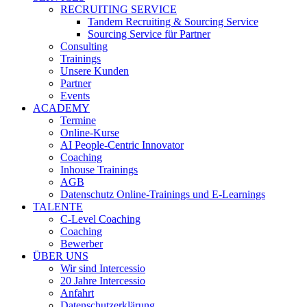
RECRUITING SERVICE
Tandem Recruiting & Sourcing Service
Sourcing Service für Partner
Consulting
Trainings
Unsere Kunden
Partner
Events
ACADEMY
Termine
Online-Kurse
AI People-Centric Innovator
Coaching
Inhouse Trainings
AGB
Datenschutz Online-Trainings und E-Learnings
TALENTE
C-Level Coaching
Coaching
Bewerber
ÜBER UNS
Wir sind Intercessio
20 Jahre Intercessio
Anfahrt
Datenschutzerklärung