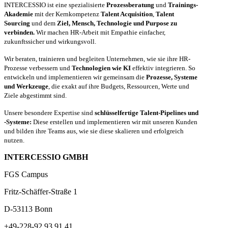
INTERCESSIO ist eine spezialisierte
Prozessberatung
und
Trainings-
Akademie
mit der Kernkompetenz
Talent Acquisition
,
Talent
Sourcing
und dem
Ziel, Mensch, Technologie und Purpose zu
verbinden.
Wir machen HR-Arbeit mit Empathie einfacher,
zukunftssicher und wirkungsvoll.
Wir beraten, trainieren und begleiten Unternehmen, wie sie ihre HR-
Prozesse verbessern und
Technologien wie KI
effektiv integrieren. So
entwickeln und implementieren wir gemeinsam die
Prozesse, Systeme
und Werkzeuge
, die exakt auf ihre Budgets, Ressourcen, Werte und
Ziele abgestimmt sind.
Unsere besondere Expertise sind
schlüsselfertige Talent-Pipelines und
-Systeme:
Diese erstellen und implementieren wir mit unseren Kunden
und bilden ihre Teams aus, wie sie diese skalieren und erfolgreich
nutzen.
INTERCESSIO GMBH
FGS Campus
Fritz-Schäffer-Straße 1
D-53113 Bonn
+49-228-92 93 91 41