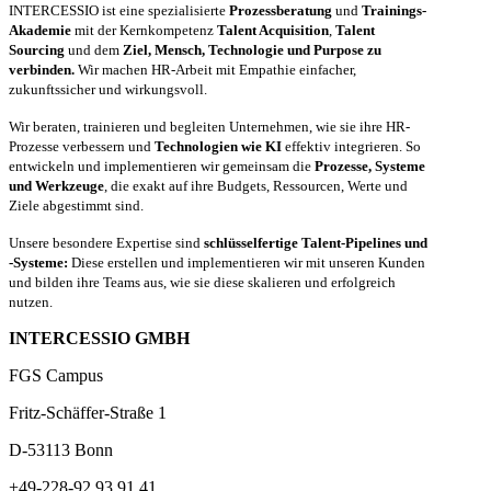
INTERCESSIO ist eine spezialisierte
Prozessberatung
und
Trainings-
Akademie
mit der Kernkompetenz
Talent Acquisition
,
Talent
Sourcing
und dem
Ziel, Mensch, Technologie und Purpose zu
verbinden.
Wir machen HR-Arbeit mit Empathie einfacher,
zukunftssicher und wirkungsvoll.
Wir beraten, trainieren und begleiten Unternehmen, wie sie ihre HR-
Prozesse verbessern und
Technologien wie KI
effektiv integrieren. So
entwickeln und implementieren wir gemeinsam die
Prozesse, Systeme
und Werkzeuge
, die exakt auf ihre Budgets, Ressourcen, Werte und
Ziele abgestimmt sind.
Unsere besondere Expertise sind
schlüsselfertige Talent-Pipelines und
-Systeme:
Diese erstellen und implementieren wir mit unseren Kunden
und bilden ihre Teams aus, wie sie diese skalieren und erfolgreich
nutzen.
INTERCESSIO GMBH
FGS Campus
Fritz-Schäffer-Straße 1
D-53113 Bonn
+49-228-92 93 91 41