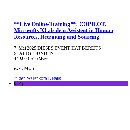
**Live Online-Training**: COPILOT,
Microsofts KI als dein Assistent in Human
Resources, Recruiting und Sourcing
7. Mai 2025
DIESES EVENT HAT BEREITS
STATTGEFUNDEN
449,00
€
plus Mwst.
exkl. MwSt.
In den Warenkorb
Details
02
Apr.