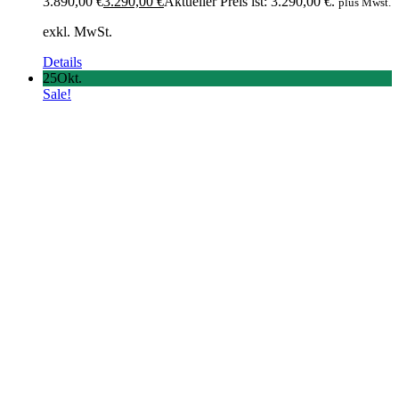
3.890,00 €
3.290,00
€
Aktueller Preis ist: 3.290,00 €.
plus Mwst.
exkl. MwSt.
Details
25
Okt.
Sale!