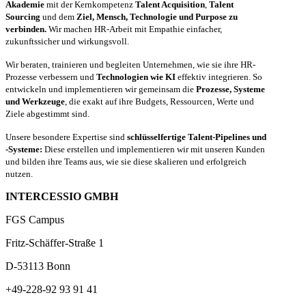
Akademie
mit der Kernkompetenz
Talent Acquisition
,
Talent
Sourcing
und dem
Ziel, Mensch, Technologie und Purpose zu
verbinden.
Wir machen HR-Arbeit mit Empathie einfacher,
zukunftssicher und wirkungsvoll.
Wir beraten, trainieren und begleiten Unternehmen, wie sie ihre HR-
Prozesse verbessern und
Technologien wie KI
effektiv integrieren. So
entwickeln und implementieren wir gemeinsam die
Prozesse, Systeme
und Werkzeuge
, die exakt auf ihre Budgets, Ressourcen, Werte und
Ziele abgestimmt sind.
Unsere besondere Expertise sind
schlüsselfertige Talent-Pipelines und
-Systeme:
Diese erstellen und implementieren wir mit unseren Kunden
und bilden ihre Teams aus, wie sie diese skalieren und erfolgreich
nutzen.
INTERCESSIO GMBH
FGS Campus
Fritz-Schäffer-Straße 1
D-53113 Bonn
+49-228-92 93 91 41