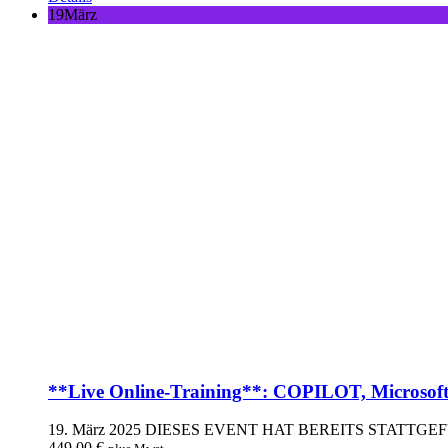
19
März
**Live Online-Training**: COPILOT, Microsofts 
19. März 2025
DIESES EVENT HAT BEREITS STATTG
449,00
€