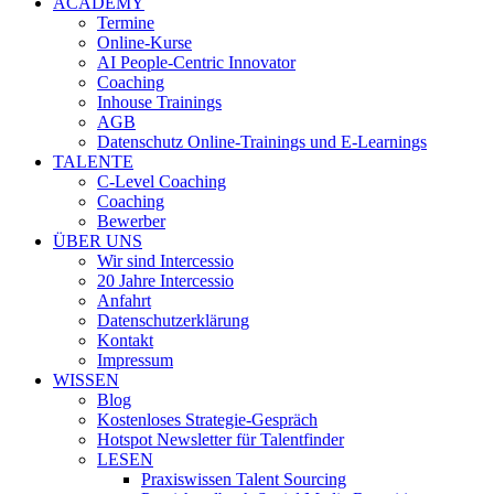
ACADEMY
Termine
Online-Kurse
AI People-Centric Innovator
Coaching
Inhouse Trainings
AGB
Datenschutz Online-Trainings und E-Learnings
TALENTE
C-Level Coaching
Coaching
Bewerber
ÜBER UNS
Wir sind Intercessio
20 Jahre Intercessio
Anfahrt
Datenschutzerklärung
Kontakt
Impressum
WISSEN
Blog
Kostenloses Strategie-Gespräch
Hotspot Newsletter für Talentfinder
LESEN
Praxiswissen Talent Sourcing